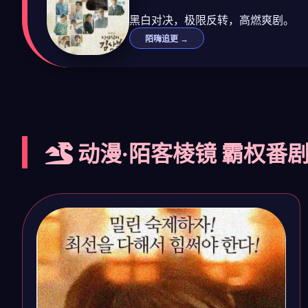
黑白对决，极限反转，高燃爽剧。
陌嗨追更 →
动漫·陌客棱镜 霸权番