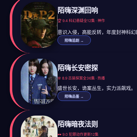
陌嗨深渊回响
🏆 9.4 科幻悬疑
全12集 · 神作
意识入侵，高能反转，年度封神科幻
陌嗨追剧 →
陌嗨长安密探
🌸 8.9 古装探案
全36集 · 热播
盛世长安，诡案丛生，实力派飙戏。
陌嗨品鉴 →
陌嗨暗夜法则
🕶️ 9.0 犯罪动作
更新12集