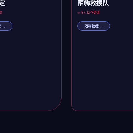
定
陌嗨救援队
愈
⭐ 9.6 动作
燃爆
 →
陌嗨救援 →