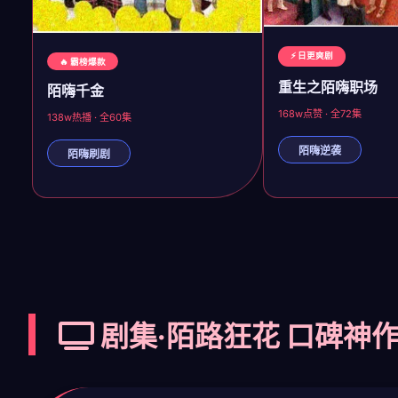
⚡ 日更爽剧
🔥 霸榜爆款
重生之陌嗨职场
陌嗨千金
168w点赞 · 全72集
138w热播 · 全60集
陌嗨逆袭
陌嗨刷剧
剧集·陌路狂花 口碑神