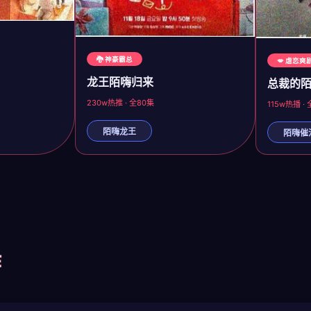
🐉 神豪霸总
💋 虐恋爽
龙王陌嗨归来
总裁的
230w热推 · 全80集
115w热播 ·
陌嗨龙王
陌嗨催
作