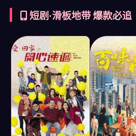
短剧·滑板地带 爆款必追