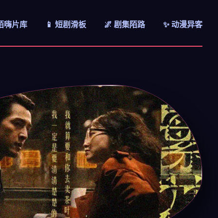
 陌嗨片库
📱 短剧滑板
🌌 剧集陌路
✨ 动漫异客