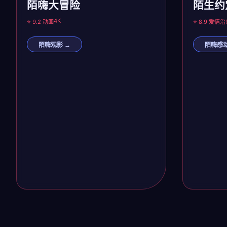
陌嗨大冒险
陌生约
4K
⭐ 9.2 动画
⭐ 8.9 爱情
治
陌嗨观影 →
陌嗨感动