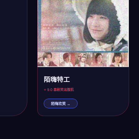
陌嗨特工
⭐ 9.0 喜剧
笑出腹肌
陌嗨欢笑 →