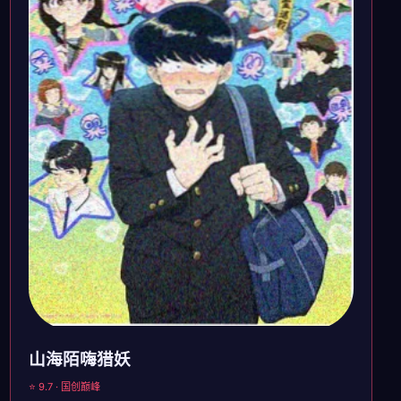
山海陌嗨猎妖
⭐ 9.7 · 国创巅峰