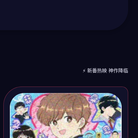
⚡ 新番热映 神作降临