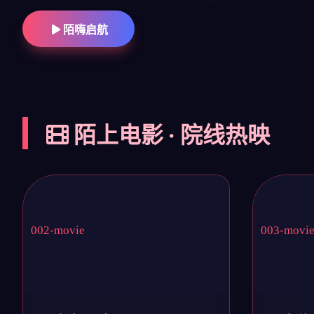
陌嗨启航
陌上电影 · 院线热映